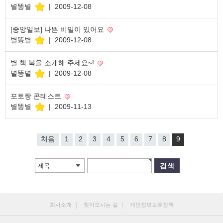
별똥별
|
2009-12-08
[중앙일보] 나쁜 비밀이 있어요
별똥별
|
2009-12-08
별.책.북을 소개해 주세요~!
별똥별
|
2009-12-08
포토짱 콘테스트
별똥별
|
2009-11-13
처음
1
2
3
4
5
6
7
8
9
제목
회사소개
찾아오시는 길
개인정보보호정책