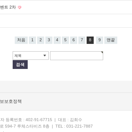
이벤트 2차
처음
1
2
3
4
5
6
7
8
9
맨끝
제목
정보보호정책
등록번호 : 402-91-67715 | 대표 : 김희수
94-7 루체스타비즈 8층 | TEL : 031-221-7887