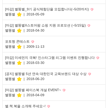
[마감] 별똥별_9기 공식체험단을 모집합니다(~5/20까지)
별똥별
|
2018-05-09
[마감] 별똥별X스토어팜 쇼핑 지원 프로모션 (~5/15일)
별똥별
|
2018-04-30
포토짱 콘테스트
별똥별
|
2009-11-13
[마감] 미세먼지 극복! 인스타그램 리그램 이벤트 진행합니다
별똥별
|
2018-03-30
[공지] 별똥별 5년 연속 대한민국 교육브랜드 대상 수상
별똥별
|
2018-06-20
[마감] 별똥별 페이스북 개설 EVENT~
별똥별
|
2018-04-09
별.책.북을 소개해 주세요~!