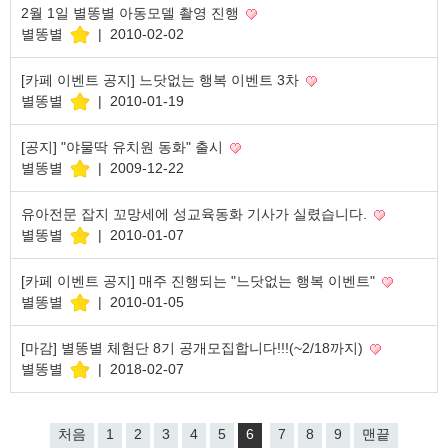
2월 1일 별똥별 아동모델 촬영 진행
별똥별
|
2010-02-02
[카페 이벤트 공지] 느닷없는 행복 이벤트 3차
별똥별
|
2010-01-19
[공지] "야물딱 유치원 동화" 출시
별똥별
|
2009-12-22
유아전문 잡지 꼬망세에 성교육동화 기사가 실렸습니다.
별똥별
|
2010-01-07
[카페 이벤트 공지] 매주 진행되는 "느닷없는 행복 이벤트"
별똥별
|
2010-01-05
[마감] 별똥별 체험단 8기 공개모집합니다!!!(~2/18까지)
별똥별
|
2018-02-07
처음
1
2
3
4
5
6
7
8
9
맨끝