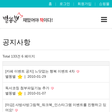
홈
로그인
회원가입
쇼핑몰
공지사항
Total 133건
6 페이지
[카페 이벤트 공지] 느닷없는 행복 이벤트 4차
별똥별
|
2010-01-29
독서코칭 첨부파일기능 추가
별똥별
|
2010-01-07
[마감] 샤방샤방그림책_워크북_인스타그램 이벤트를 진행하고 있
어요!