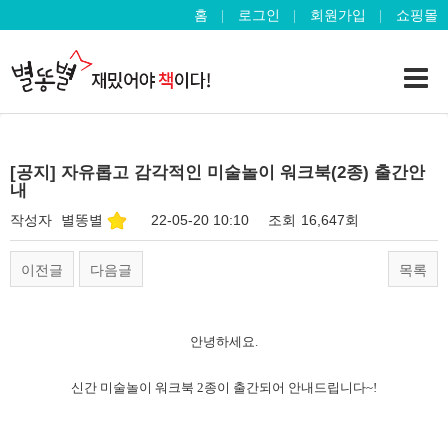
홈
로그인
회원가입
쇼핑몰
[공지] 자유롭고 감각적인 미술놀이 워크북(2종) 출간안
내
작성자
별똥별
22-05-20 10:10
조회
16,647회
이전글
다음글
목록
안녕하세요.
신간 미술놀이 워크북 2종이 출간되어 안내드립니다~!