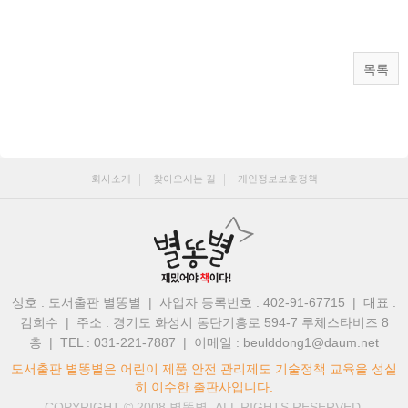
목록
회사소개
찾아오시는 길
개인정보보호정책
상호 : 도서출판 별똥별 | 사업자 등록번호 : 402-91-67715 | 대표 :
김희수
|
주소 : 경기도 화성시 동탄기흥로 594-7 루체스타비즈 8
층 | TEL : 031-221-7887
|
이메일 : beulddong1@daum.net
도서출판 별똥별은 어린이 제품 안전 관리제도 기술정책 교육을 성실
히 이수한 출판사입니다.
COPYRIGHT © 2008
별똥별.
ALL RIGHTS RESERVED.