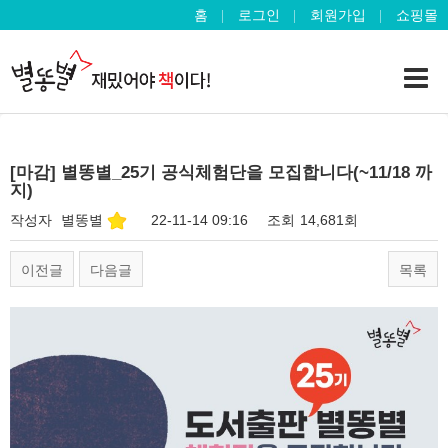
홈
로그인
회원가입
쇼핑몰
[마감] 별똥별_25기 공식체험단을 모집합니다(~11/18 까
지)
작성자
별똥별
22-11-14 09:16
조회
14,681회
이전글
다음글
목록