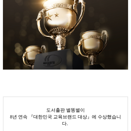
도서출판 별똥별이
8년 연속 『
대한민국 교육브랜드 대상』에 수상했습니
다.