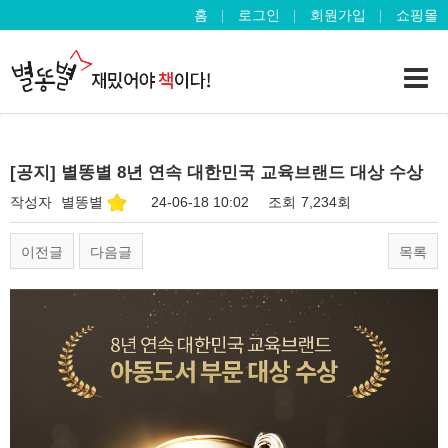
홈
로그인
회원가입
쇼핑몰
[공지] 별똥별 8년 연속 대한민국 교육브랜드 대상 수상
작성자
별똥별
24-06-18 10:02
조회
7,234회
이전글
다음글
목록