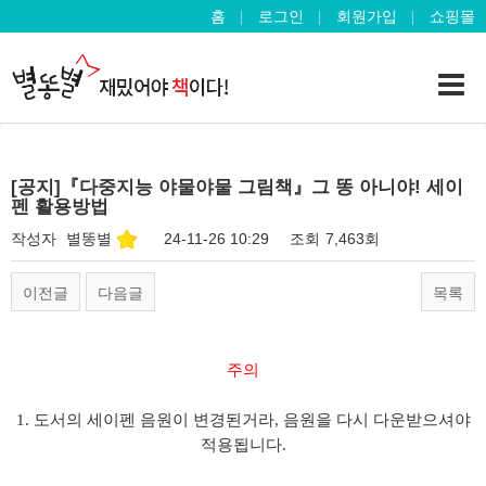
홈
로그인
회원가입
쇼핑몰
[공지]『다중지능 야물야물 그림책』그 똥 아니야! 세이
펜 활용방법
작성자
별똥별
24-11-26 10:29
조회
7,463회
이전글
다음글
목록
주의
1. 도서의 세이펜 음원이 변경된거라, 음원을 다시 다운받으셔야
적용됩니다.