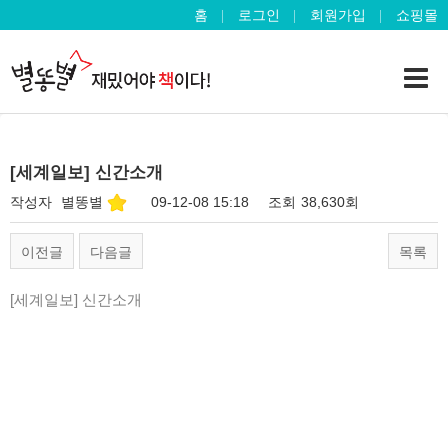
홈
로그인
회원가입
쇼핑몰
[세계일보] 신간소개
작성자
별똥별
09-12-08 15:18
조회
38,630회
이전글
다음글
목록
[세계일보] 신간소개