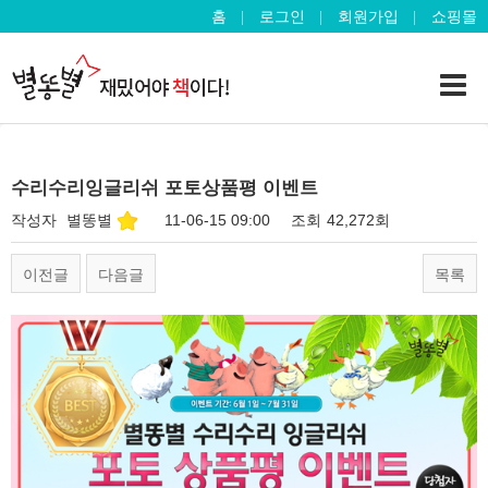
홈
로그인
회원가입
쇼핑몰
수리수리잉글리쉬 포토상품평 이벤트
작성자
별똥별
11-06-15 09:00
조회
42,272회
이전글
다음글
목록