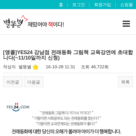
홈
로그인
회원가입
쇼핑몰
[앵콜]YES24 강남점 전래동화 그림책 교육강연에 초대합
니다(~11/10일까지 신청)
작성자
별똥별
16-10-28 11:31
조회
46,722회
이전글
다음글
목록