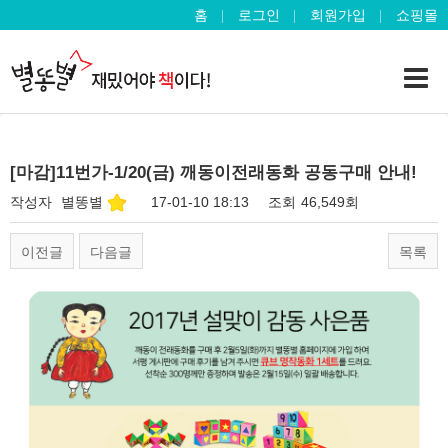
홈
로그인
회원가입
쇼핑몰
[마감]11번가-1/20(금) 깨동이전래동화 공동구매 안내!
작성자
별똥별
17-01-10 18:13
조회
46,549회
이전글
다음글
목록