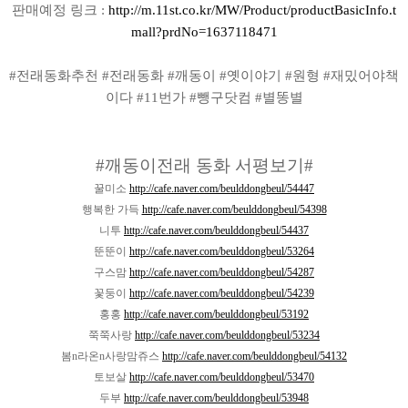
판매예정 링크 :
http://m.11st.co.kr/MW/Product/productBasicInfo.t
mall?prdNo=1637118471
#전래동화추천 #전래동화 #깨동이 #옛이야기 #원형 #재밌어야책
이다 #11번가 #뺑구닷컴 #별똥별
#깨동이전래 동화 서평보기#
꿀미소
http://cafe.naver.com/beulddongbeul/54447
행복한 가득
http://cafe.naver.com/beulddongbeul/54398
니투
http://cafe.naver.com/beulddongbeul/54437
뚠뚠이
http://cafe.naver.com/beulddongbeul/53264
구스맘
http://cafe.naver.com/beulddongbeul/54287
꽃둥이
http://cafe.naver.com/beulddongbeul/54239
홍홍
http://cafe.naver.com/beulddongbeul/53192
쭉쭉사랑
http://cafe.naver.com/beulddongbeul/53234
봄n라온n사랑맘쥬스
http://cafe.naver.com/beulddongbeul/54132
토보살
http://cafe.naver.com/beulddongbeul/53470
두부
http://cafe.naver.com/beulddongbeul/53948