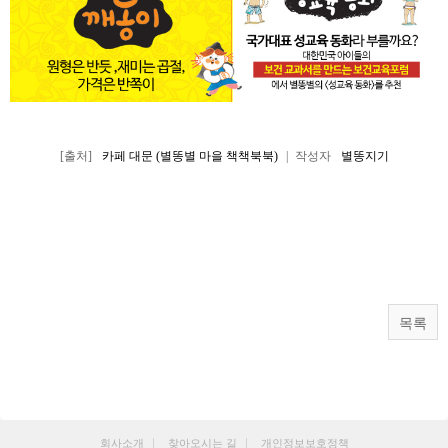
[출처]
카페 대문 (별똥별 마을 책책북북)
|
작성자
별똥지기
목록
회사소개
찾아오시는 길
개인정보보호정책