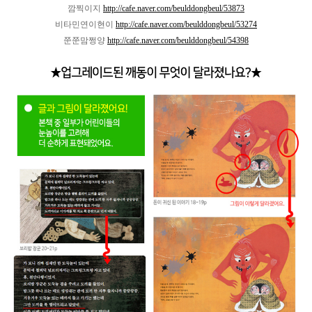
깜찍이지
http://cafe.naver.com/beulddongbeul/53873
비타민연이현이
http://cafe.naver.com/beulddongbeul/53274
쭌쭌맘쩡양
http://cafe.naver.com/beulddongbeul/54398