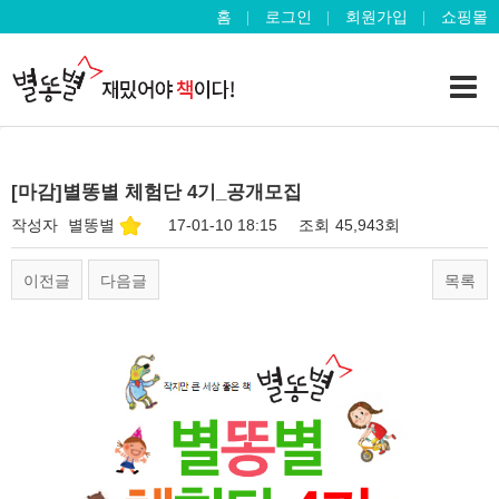
홈
로그인
회원가입
쇼핑몰
[마감]별똥별 체험단 4기_공개모집
작성자
별똥별
17-01-10 18:15
조회
45,943회
이전글
다음글
목록