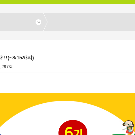
!(~8/15까지)
4,297회