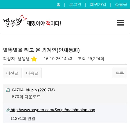
홈
로그인
회원가입
쇼핑몰
별똥별을 타고 온 외계인(인체동화)
작성자
별똥별
16-10-26 14:43
조회
29,224회
이전글
다음글
목록
64704_bk.pin
(226.7M)
570회 다운로드
http://www.saypen.com/Script/main/mainp.asp
11291회 연결