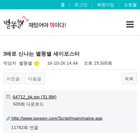
홈
로그인
회원가입
쇼핑몰
3배로 신나는 별똥별 세이포스터
작성자
별똥별
16-10-26 14:44
조회
29,505회
이전글
다음글
목록
64712_bk.pin
(31.8M)
509회 다운로드
http://www.saypen.com/Script/main/mainp.asp
11782회 연결