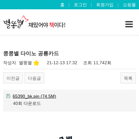
홈
로그인
회원가입
쇼핑몰
쿵쿵별 다이노 공룡카드
작성자
별똥별
21-12-13 17:32
조회
11,742회
이전글
다음글
목록
65390_bk.pin
(74.5M)
40회 다운로드