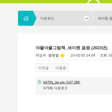
다운로드
세이펜 
야물야물그림책_세이펜 음원 (2023년)
작성자
별똥별
23-02-01 14:04
조회
1
이전글
다음글
64791_bk.pin
(147.2M)
679회 다운로드