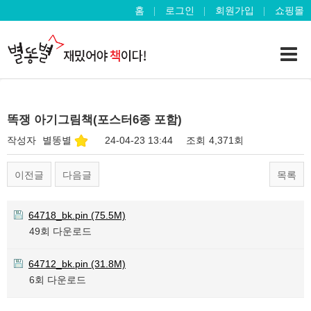
홈
로그인
회원가입
쇼핑몰
똑쟁 아기그림책(포스터6종 포함)
작성자
별똥별
24-04-23 13:44
조회
4,371회
이전글
다음글
목록
64718_bk.pin
(75.5M)
49회 다운로드
64712_bk.pin
(31.8M)
6회 다운로드