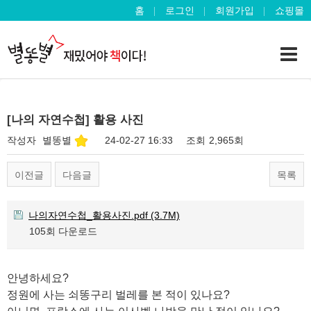
홈
로그인
회원가입
쇼핑몰
[나의 자연수첩] 활용 사진
작성자
별똥별
24-02-27 16:33
조회
2,965회
이전글
다음글
목록
나의자연수첩_활용사진.pdf
(3.7M)
105회 다운로드
안녕하세요?
정원에 사는 쇠똥구리 벌레를 본 적이 있나요?