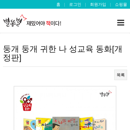
홈
로그인
회원가입
쇼핑몰
둥개 둥개 귀한 나 성교육 동화[개
정판]
목록