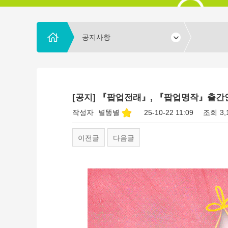
공지사항
[공지] 『팝업전래』, 『팝업명작』출간
작성자
별똥별
25-10-22 11:09
조회
3
이전글
다음글