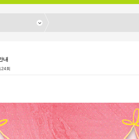
안내
,124회