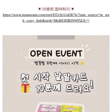
▼ 이벤트 참여하기
▼
https://www.instagram.com/reel/DTzScUqER7k/?utm_source=ig_we
b_copy_link&igsh=MzRlODBiNWFlZA==