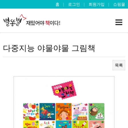
홈
로그인
회원가입
쇼핑몰
다중지능 야물야물 그림책
목록