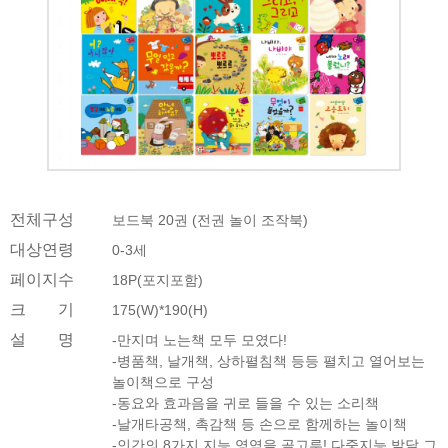
전체구성
보드북 20권 (전권 놀이 조작북)
대상연령
0-3세
페이지수
18P(포지포함)
크 기
175(W)*190(H)
설 명
-만지며 노는책 모두 모였다!
-병품책, 날개책, 상하펼침책 등등 펼치고 열어보는
놀이책으로 구성
-동요와 효과음을 귀로 들을 수 있는 소리책
-날개타공책, 촉감책 등 손으로 함께하는 놀이책
-인간의 8가지 지능 영역을 골고루! 다중지능 발달 그