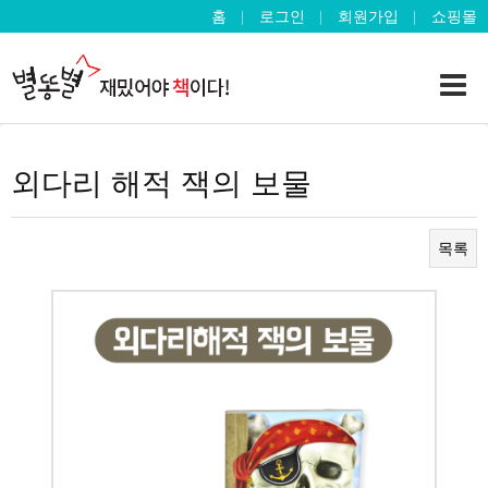
홈
로그인
회원가입
쇼핑몰
외다리 해적 잭의 보물
목록