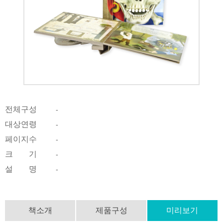
전체구성
-
대상연령
-
페이지수
-
크 기
-
설 명
-
책소개
제품구성
미리보기